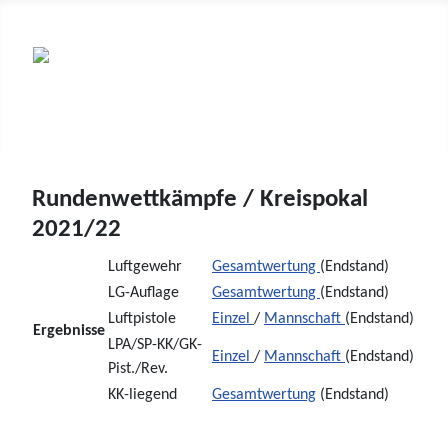
Sportschützenkreis Breisgau
e.V.
Kreis 7 im Südbadischen Sportschützenverband
Rundenwettkämpfe / Kreispokal
2021/22
Luftgewehr
Gesamtwertung
(Endstand)
LG-Auflage
Gesamtwertung
(Endstand)
Luftpistole
Einzel
/
Mannschaft
(Endstand)
Ergebnisse
LPA/SP-KK/GK-
Einzel
/
Mannschaft
(Endstand)
Pist./Rev.
KK-liegend
Gesamtwertung
(Endstand)