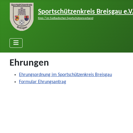
Sportschützenkreis Breisgau e.V
Kreis 7 im Südbadischen Sportschützenverband
Ehrungen
Ehrungsordnung im Sportschützenkreis Breisgau
Formular Ehrungsantrag